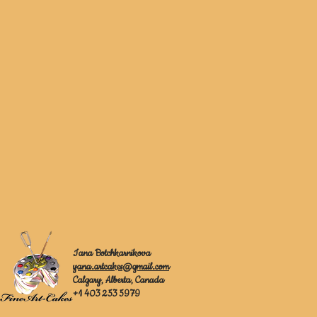
Iana Botchkarnikova
yana.artcakes@gmail.com
Calgary, Alberta, Canada
+1 403 253 5979