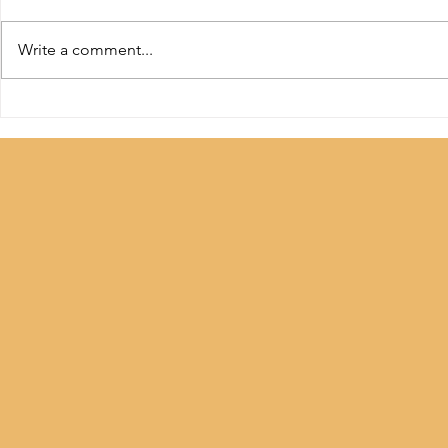
Write a comment...
When a Gift 
Festival of Light and Kindness.