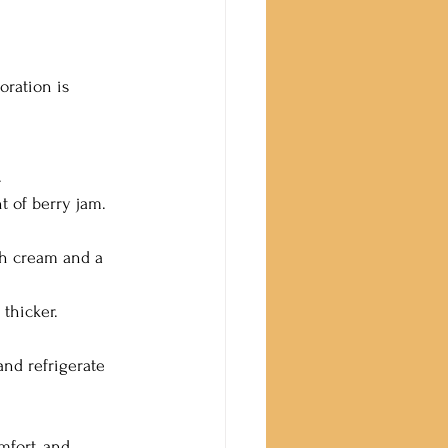
oration is 
.
t of berry jam.
th cream and a 
 thicker.
and refrigerate 
mfort, and 