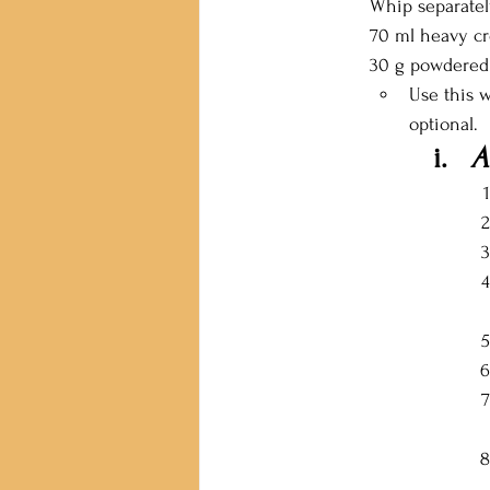
Whip separatel
70 ml heavy c
30 g powdered
Use this w
optional. 
A