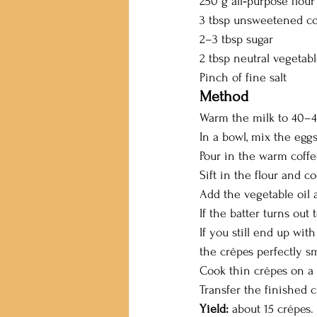
250 g all‑purpose flour
3 tbsp unsweetened c
2–3 tbsp sugar
2 tbsp neutral vegetabl
Pinch of fine salt
Method
Warm the milk to 40–45
In a bowl, mix the eggs
Pour in the warm coffe
Sift in the flour and 
Add the vegetable oil a
If the batter turns out 
If you still end up wit
the crêpes perfectly s
Cook thin crêpes on a
Transfer the finished 
Yield:
 about 15 crêpes.