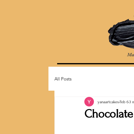
Ma
All Posts
yanaartcakes
Feb 6
3 
Chocolate 