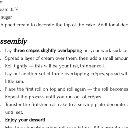
y:
ream 35%
 sugar
hipped cream to decorate the top of the cake. Additional dec
ssembly
Lay 
three crêpes slightly overlapping
 on your work surface
Spread a layer of cream over them, then add a small amoun
Roll tightly — this will be your first, thinner roll.
Lay out another set of three overlapping crêpes, spread wi
little jam.
Place the first roll on top and roll again — the roll becomes
Repeat the process until you run out of crêpes.
Transfer the finished roll cake to a serving plate, decorate, 
until set.
Enjoy your dessert!
May this chocolate crêpe roll cake bring a little warmth, co