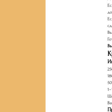
Ес
до
Ес
сд
Вы
Го
Вы
К
И
25
18
50
1–
Ще
Ва
П