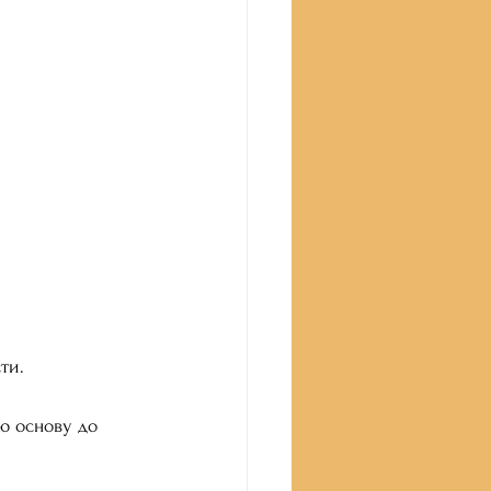
ти.
ю основу до 