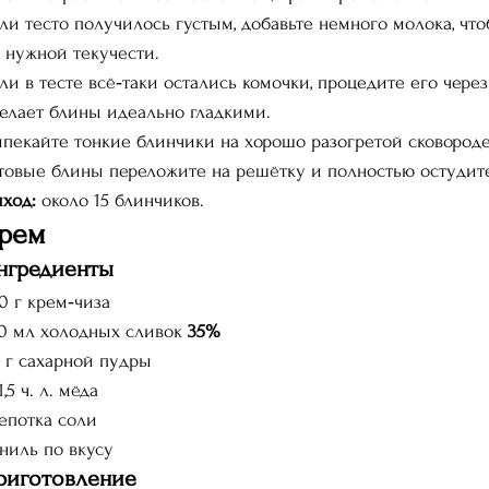
ли тесто получилось густым, добавьте немного молока, что
 нужной текучести.
ли в тесте всё‑таки остались комочки, процедите его через
елает блины идеально гладкими.
пекайте тонкие блинчики на хорошо разогретой сковороде
товые блины переложите на решётку и полностью остудит
ход:
 около 15 блинчиков.
рем
нгредиенты
0 г крем‑чиза
0 мл холодных сливок 
35%
 г сахарной пудры
1,5 ч. л. мёда
потка соли
ниль по вкусу
риготовление