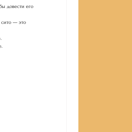
бы довести его 
 сито — это 
.
е.