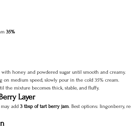
am 
35%
 with honey and powdered sugar until smooth and creamy.
g on medium speed, slowly pour in the cold 35% cream.
l the mixture becomes thick, stable, and fluffy.
Berry Layer
u may add 
3 tbsp of tart berry jam
. Best options: lingonberry, re
on