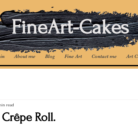
FineArt-Cakes
in
About me
Blog
Fine Art
Contact me
Art 
min read
Crêpe Roll.