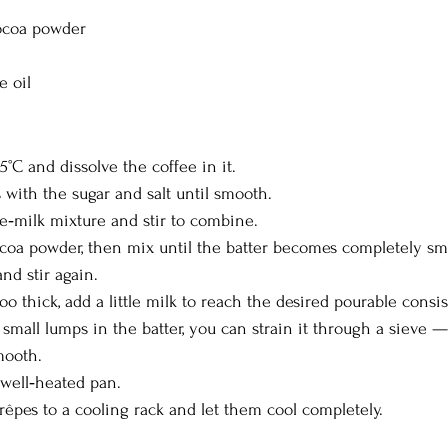
ocoa powder
e oil
°C and dissolve the coffee in it.
 with the sugar and salt until smooth.
e‑milk mixture and stir to combine.
cocoa powder, then mix until the batter becomes completely s
nd stir again.
too thick, add a little milk to reach the desired pourable consi
h small lumps in the batter, you can strain it through a sieve —
mooth.
 well‑heated pan.
crêpes to a cooling rack and let them cool completely.