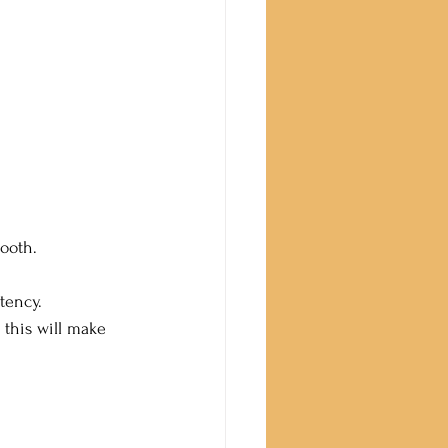
mooth.
stency.
 this will make 