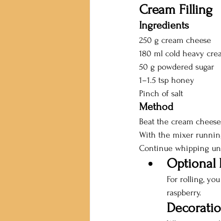
Cream Filling
Ingredients
250 g cream cheese
180 ml cold heavy cre
50 g powdered sugar
1–1.5 tsp honey
Pinch of salt
Method
Beat the cream cheese
With the mixer runnin
Continue whipping unti
Optional 
For rolling, yo
raspberry.
Decorati