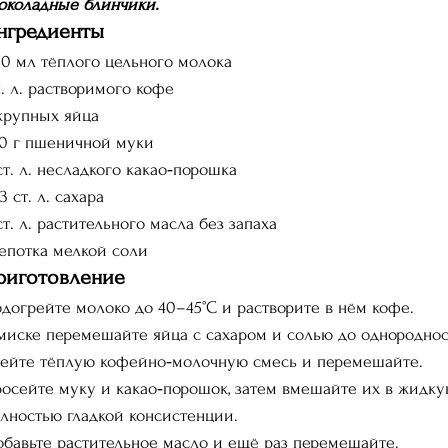
коладные блинчики.
нгредиенты
0 мл тёплого цельного молока
ч. л. растворимого кофе
крупных яйца
0 г пшеничной муки
ст. л. несладкого какао‑порошка
3 ст. л. сахара
ст. л. растительного масла без запаха
потка мелкой соли
риготовление
догрейте молоко до 40–45°C и растворите в нём кофе.
миске перемешайте яйца с сахаром и солью до однороднос
ейте тёплую кофейно‑молочную смесь и перемешайте.
осейте муку и какао‑порошок, затем вмешайте их в жидку
лностью гладкой консистенции.
бавьте растительное масло и ещё раз перемешайте.