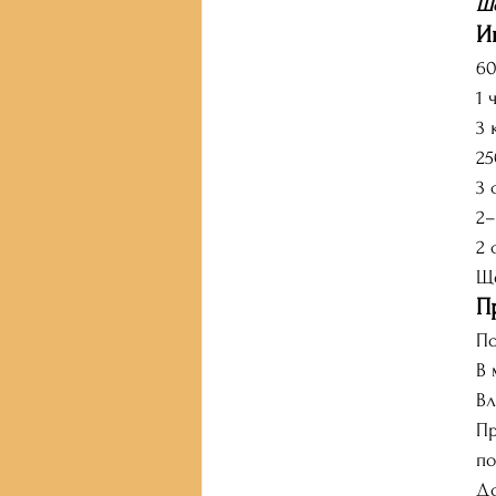
Шо
И
60
1 
3 
25
3 
2–
2 
Ще
П
По
В 
Вл
Пр
по
До