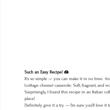
Such an Easy Recipe! 🍰
It’s so simple — you can make it in no time. And
(cottage cheese) casserole. Soft, fragrant, an
Surprisingly, I found this recipe in an Italian c
place!
Definitely give it a try — I’m sure you’ll love it t