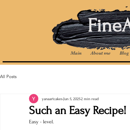
Fine
Main
About me
Blog
All Posts
yanaartcakes
Jun 5, 2025
2 min read
Such an Easy Recipe!
Easy - level.