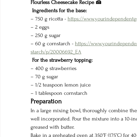
Flourless Cheesecake Recipe 🍰
Ingredients for the base:
– 750 g ricotta - 
https://www.yourindependentgr
– 2 eggs
– 250 g sugar
– 60 g cornstarch - 
https://www.yourindependen
starch/p/20006692_EA
For the strawberry topping:
– 400 g strawberries
– 70 g sugar
– 1/2 teaspoon lemon juice 
– 1 tablespoon cornstarch
Preparation
In a large mixing bowl, thoroughly combine the r
well incorporated. Pour the mixture into a 10-i
greased with butter.
Bake in a preheated oven at 350°F (175°C) for 