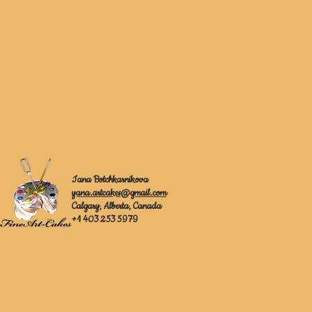
Iana Botchkarnikova
yana.artcakes@gmail.com
Calgary, Alberta, Canada
+1 403 253 5979